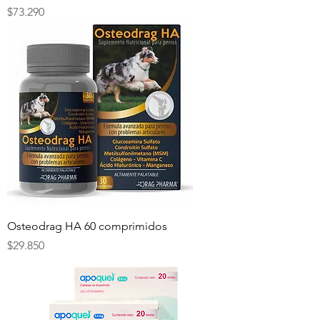
Precio
$73.290
Osteodrag HA 60 comprimidos
Precio
$29.850