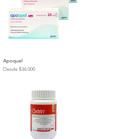
Apoquel
Precio de oferta
Desde
$36.000