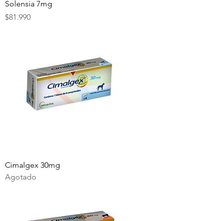
Solensia 7mg
Precio
$81.990
Cimalgex 30mg
Agotado