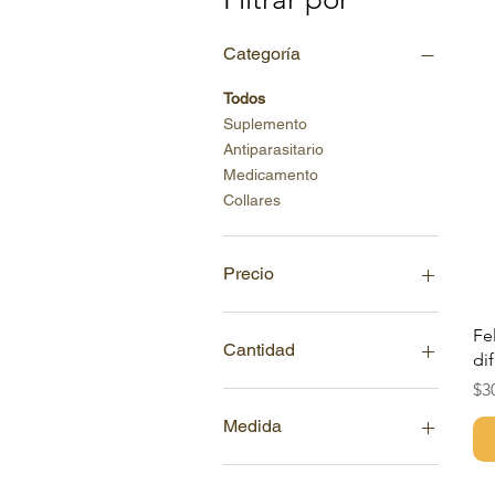
Categoría
Todos
Suplemento
Antiparasitario
Medicamento
Collares
Precio
Fe
100 CLP
147.990 CLP
Cantidad
di
Pr
$3
10 Comprimidos
10ml
Medida
15gr
20ml
0