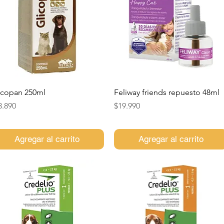
Vista rápida
Vista rápida
icopan 250ml
Feliway friends repuesto 48ml
ecio
Precio
3.890
$19.990
Agregar al carrito
Agregar al carrito