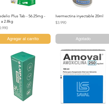
Vista rápida
Vista rápida
edelio Plus Tab - 56.25mg -
Ivermectina inyectable 20ml
4 a 2.8kg
Precio
$3.990
ecio
0.990
Agregar al carrito
Agotado