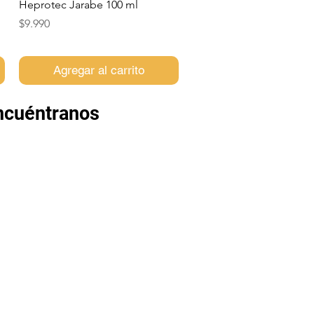
Vista rápida
Heprotec Jarabe 100 ml
Precio
$9.990
Agregar al carrito
ncuéntranos