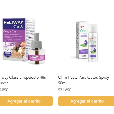
Vista rápida
Vista rápida
liway Classic repuesto 48ml +
Ohm Pasta Para Gatos Spray
fusor
90ml
ecio
Precio
0.890
$31.690
Agregar al carrito
Agregar al carrito