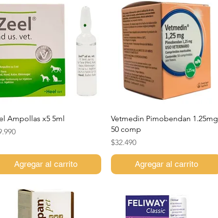
Vista rápida
Vista rápida
el Ampollas x5 5ml
Vetmedin Pimobendan 1.25mg
50 comp
ecio
9.990
Precio
$32.490
Agregar al carrito
Agregar al carrito