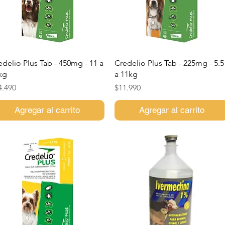
Vista rápida
Vista rápida
edelio Plus Tab - 450mg - 11 a
Credelio Plus Tab - 225mg - 5.5
kg
a 11kg
ecio
Precio
4.490
$11.990
Agregar al carrito
Agregar al carrito