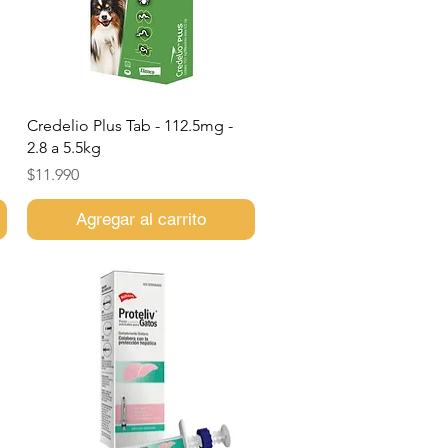
Vista rápida
Credelio Plus Tab - 112.5mg -
2.8 a 5.5kg
Precio
$11.990
Agregar al carrito