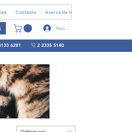
ias
Contacto
Acerca de nosotros
Devoluciones 
Iniciar sesión
3133 6281
2 2335 5140
Ordenar por