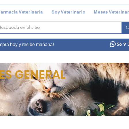
armacia Veterinaria
Soy Veterinario
Mesas Veterinar
56 9 
ompra hoy y recibe mañana!
ES GENERAL