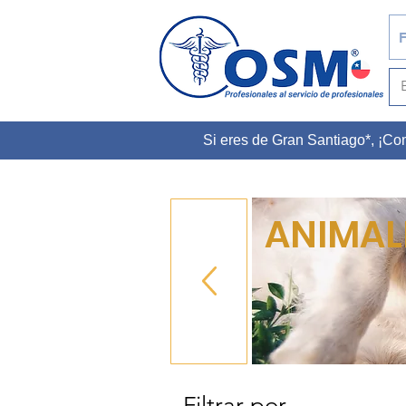
F
Si eres de Gran Santiago*, ¡C
ANIMAL
Filtrar por