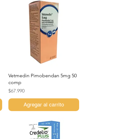
Vista rápida
Vetmedin Pimobendan 5mg 50
comp
Precio
$67.990
Agregar al carrito