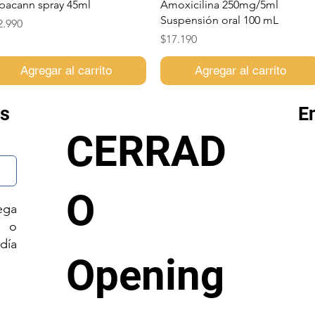
Vista rápida
Vista rápida
pacann spray 45ml
Amoxicilina 250mg/5ml
Suspensión oral 100 mL
ecio
2.990
Precio
$17.190
Agregar al carrito
Agregar al carrito
os
E
CERRAD
O
ega
s o
día
Opening