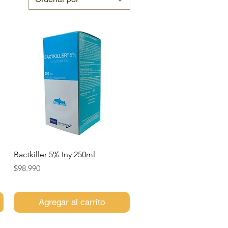
Vista rápida
Bactkiller 5% Iny 250ml
Precio
$98.990
Agregar al carrito