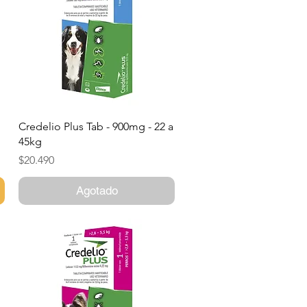
Vista rápida
Credelio Plus Tab - 900mg - 22 a
45kg
Precio
$20.490
Agotado