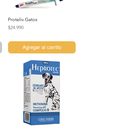
Vista rápida
Proteliv Gatos
Precio
$24.990
Agregar al carrito