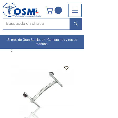
Si eres de Gran Santiago*, ¡Compra hoy y recibe
mañana!