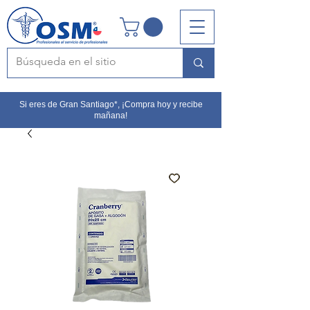
Si eres de Gran Santiago*, ¡Compra hoy y recibe
mañana!