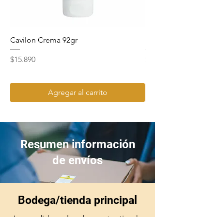
Cavilon Crema 92gr
Hydrosept Crema F4
Precio
Precio
$15.890
$15.990
Agregar al carrito
Resumen información
de envíos
Bodega/tienda principal