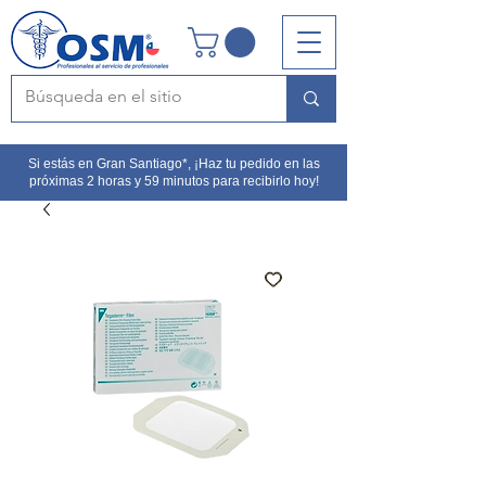
Si estás en Gran Santiago*, ¡Haz tu pedido en las
próximas 2 horas y 59 minutos para recibirlo hoy!