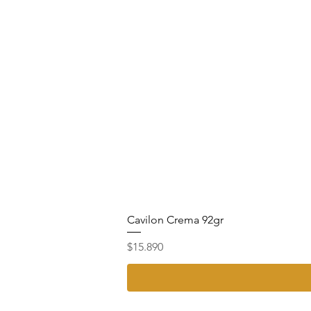
Cavilon Crema 92gr
Precio
$15.890