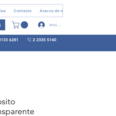
ias
Contacto
Acerca de nosotros
Devoluciones 
Iniciar sesión
3133 6281
2 2335 5140
sito
nsparente