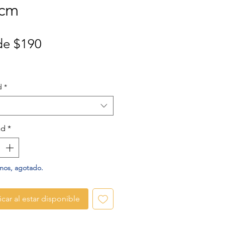
7cm
Precio
de
$190
de
oferta
d
*
ad
*
mos, agotado.
icar al estar disponible