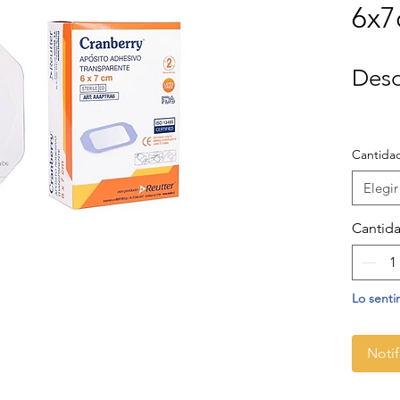
6x
Des
Cantida
Elegir
Cantid
Lo senti
Notif