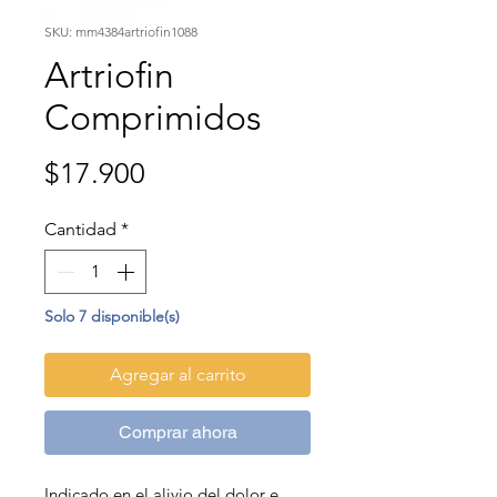
SKU: mm4384artriofin1088
Artriofin
Comprimidos
Precio
$17.900
Cantidad
*
Solo 7 disponible(s)
Agregar al carrito
Comprar ahora
Indicado en el alivio del dolor e