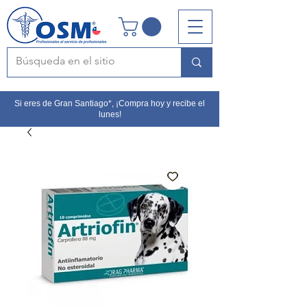
Si eres de Gran Santiago*, ¡Compra hoy y recibe el
lunes!