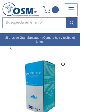
Si eres de Gran Santiago*, ¡Compra hoy y recibe el
lunes!