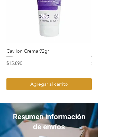
urinario, piel, heridas y otitis. En
perros grandes, se administra 1
comprimido por cada 30 kg una vez
al día, generalmente durante 5–10
días, según indicación veterinaria .
Seguridad y precauciones
No usar en cachorros menores de
12 meses (razas
Cavilon Crema 92gr
Hydrosept Crema F4
pequeñas/medianas) o 18 meses
Precio
Precio
$15.890
$15.990
(razas grandes), ni en animales con
problemas articulares en
crecimiento o antecedentes
Agregar al carrito
neurológicos, debido a riesgo de
daño en cartílago o efectos
nerviosos . Posibles efectos
secundarios: vómitos, diarrea,
pérdida de apetito, temblores o
Resumen información
convulsiones; su uso debe ser bajo
de envíos
prescripción veterinaria.