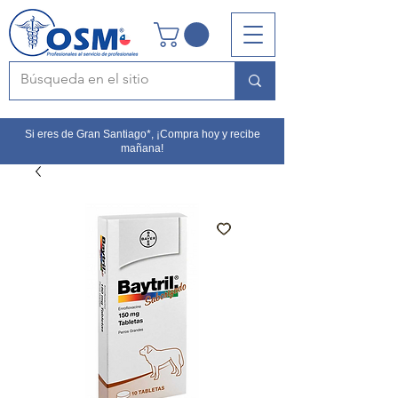
Si eres de Gran Santiago*, ¡Compra hoy y recibe
mañana!