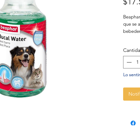
$17.
Beaphar
que se 
bebeder
contra l
mal ali
Cantid
la vez q
Lo senti
Notif