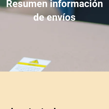
Resumen información
de envíos