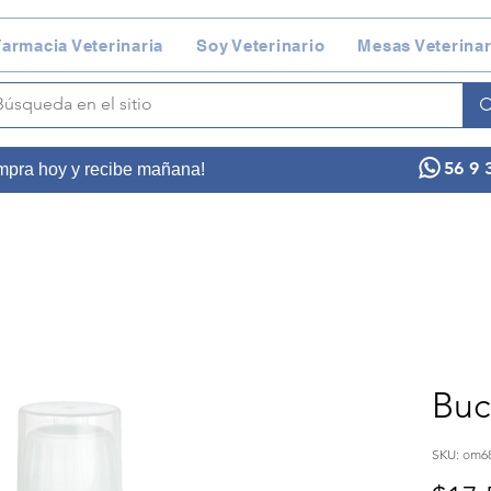
armacia Veterinaria
Soy Veterinario
Mesas Veterinar
56 9 
ompra hoy y recibe mañana!
Buc
SKU: om6