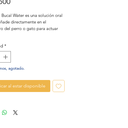
Precio
500
 Bucal Water es una solución oral
añade directamente en el
o del perro o gato para actuar
a placa, el sarro, las bacterias y el
ento. No se enjuaga, es bebido a
ad
*
ue el agua.
mos, agotado.
icar al estar disponible