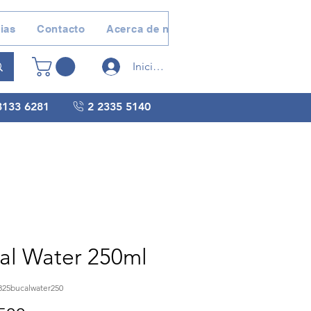
ias
Contacto
Acerca de nosotros
Devoluciones 
Iniciar sesión
3133 6281
2 2335 5140
al Water 250ml
825bucalwater250