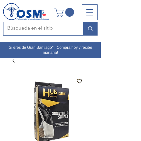
Si eres de Gran Santiago*, ¡Compra hoy y recibe
mañana!