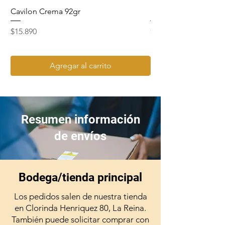
Cavilon Crema 92gr
Hydrosept Crema F4
Precio
Precio
$15.890
$15.990
Agregar al carrito
Resumen información
de envíos
Bodega/tienda principal
Los pedidos salen de nuestra tienda
en Clorinda Henriquez 80, La Reina.
También puede solicitar comprar con