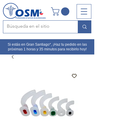
Si estás en Gran Santiago*, ¡Haz tu pedido en las
próximas 1 horas y 35 minutos para recibirlo hoy!