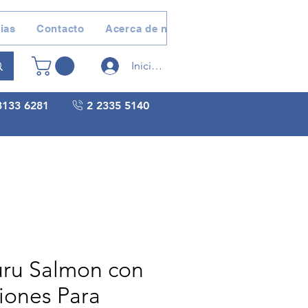
ias
Contacto
Acerca de nosotros
Devoluciones 
Iniciar sesión
3133 6281
2 2335 5140
ru Salmon con
iones Para