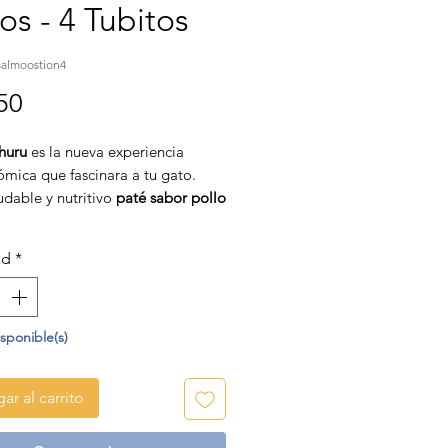
os - 4 Tubitos
almoostion4
Precio
50
huru
es la nueva experiencia
ómica que fascinara a tu gato.
udable y nutritivo
paté sabor pollo
lmón
constituye una experiencia
a sin precedentes. Su exquisito
ad
*
sus ingredientes naturales
libres
ervantes y colorantes
les
prometen convertirse en la
 favorita de tu gato.
isponible(s)
ar al carrito