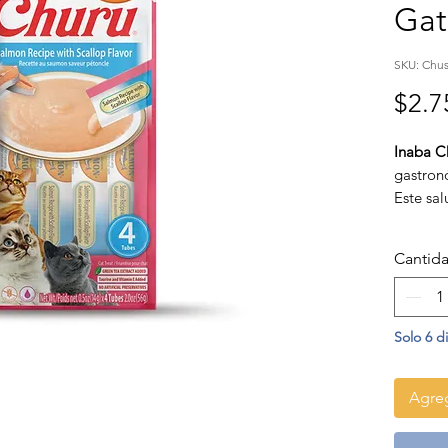
Gat
SKU: Chus
$2.7
Inaba C
gastron
Este sal
con sa
culinari
Cantid
sabor y 
de cons
artificia
golosina
Solo 6 d
Agreg