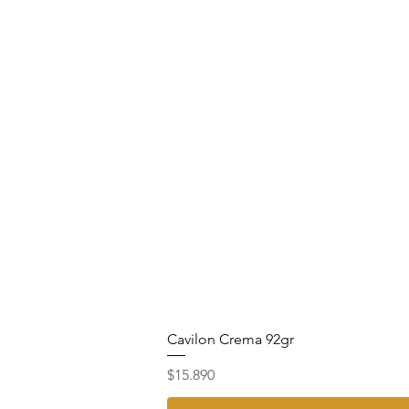
Cavilon Crema 92gr
Precio
$15.890