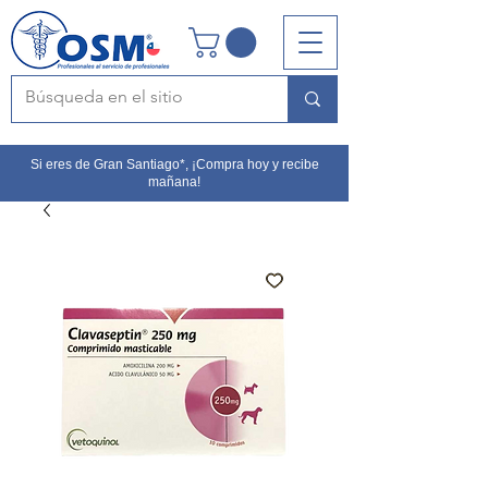
Si eres de Gran Santiago*, ¡Compra hoy y recibe
mañana!