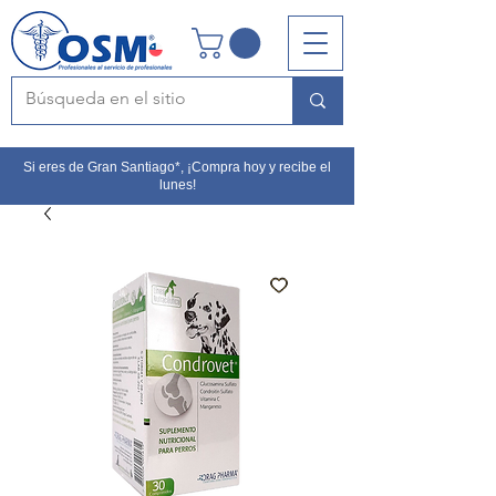
Si eres de Gran Santiago*, ¡Compra hoy y recibe el
lunes!