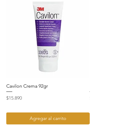
Cavilon Crema 92gr
Hydrosept Crema F4
Precio
Precio
$15.890
$15.990
Agregar al carrito