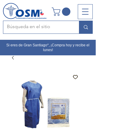
Si eres de Gran Santiago*, ¡Compra hoy y recibe el
lunes!