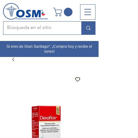
Si eres de Gran Santiago*, ¡Compra hoy y recibe el
lunes!