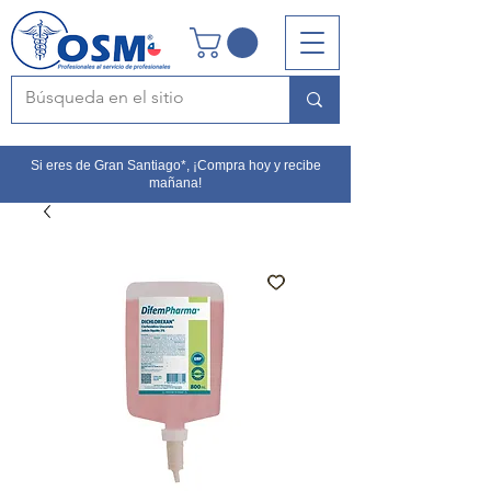
Si eres de Gran Santiago*, ¡Compra hoy y recibe
mañana!