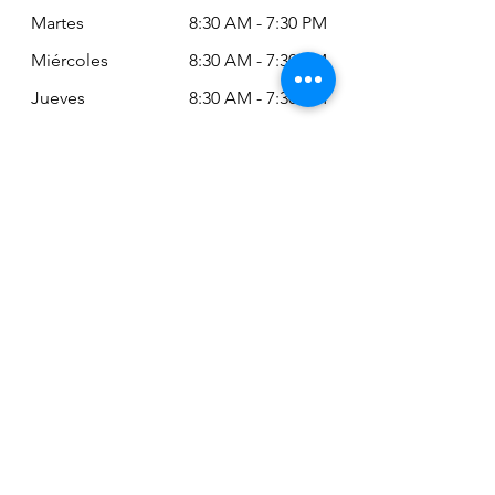
Martes
8:30 AM - 7:30 PM
Miércoles
8:30 AM - 7:30 PM
Jueves
8:30 AM - 7:30 PM
Viernes
8:30 AM - 6:30 PM
Sábado
11:00 AM - 2:00
PM
Siempre puede revisar nuestro horario
actualizado en Google Maps:
Google Maps: Osm Ltda
Encuéntranos