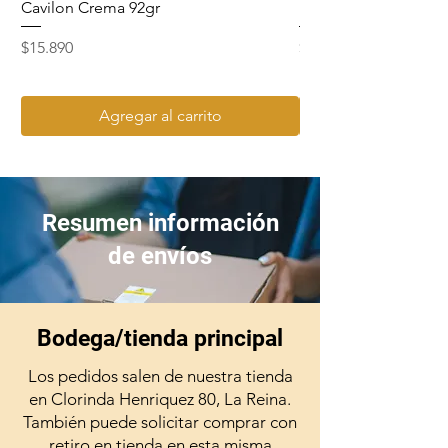
Cavilon Crema 92gr
Hydrosept Crema F4
Precio
Precio
$15.890
$15.990
Agregar al carrito
Resumen información
de envíos
Bodega/tienda principal
Los pedidos salen de nuestra tienda
en Clorinda Henriquez 80, La Reina.
También puede solicitar comprar con
retiro en tienda en esta misma