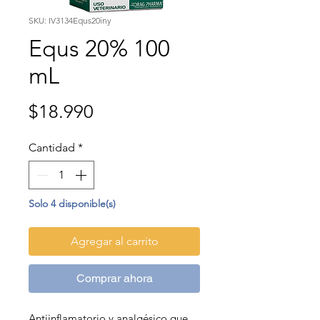
SKU: IV3134Equs20iny
Equs 20% 100
mL
Precio
$18.990
Cantidad
*
Solo 4 disponible(s)
Agregar al carrito
Comprar ahora
Antiinflamatorio y analgésico que