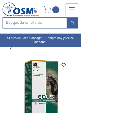
Si eres de Gran Santiago*, ¡Compra hoy y recibe
mañana!