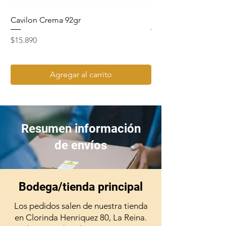
Cavilon Crema 92gr
Hydrosept Crema F4
Precio
Precio
$15.890
$15.990
Agregar al carrito
Resumen información
de envíos
Bodega/tienda principal
Los pedidos salen de nuestra tienda
en Clorinda Henriquez 80, La Reina.