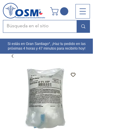
Si estás en Gran Santiago*, ¡Haz tu pedido en las
próximas 4 horas y 47 minutos para recibirlo hoy!