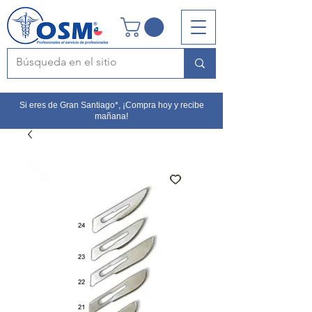
Si eres de Gran Santiago*, ¡Compra hoy y recibe
mañana!