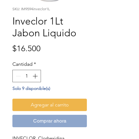
SKU: IM9594inveclor1L
Inveclor 1Lt
Jabon Liquido
Precio
$16.500
Cantidad
*
Solo 9 disponible(s)
Agregar al carrito
Comprar ahora
INVECLOR, Clorhexidina