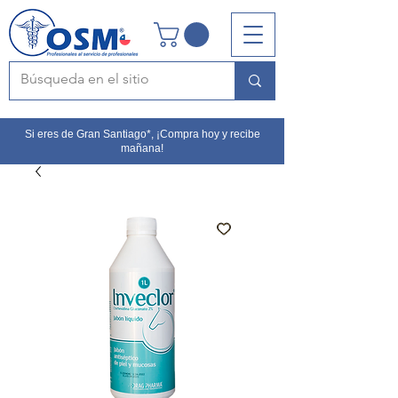
Si eres de Gran Santiago*, ¡Compra hoy y recibe
mañana!