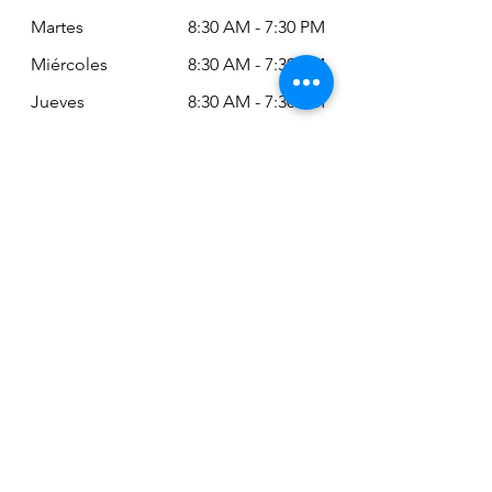
Martes
8:30 AM - 7:30 PM
Miércoles
8:30 AM - 7:30 PM
Jueves
8:30 AM - 7:30 PM
Viernes
8:30 AM - 6:30 PM
Sábado
11:00 AM - 2:00
PM
Siempre puede revisar nuestro horario
actualizado en Google Maps:
Google Maps: Osm Ltda
Encuéntranos