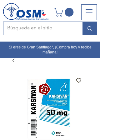
Si eres de Gran Santiago*, ¡Compra hoy y recibe
mañana!