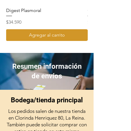
Digest Plasmoral
Cavilon Crema 92gr
Precio
Precio
$34.590
$15.890
Agregar al carrito
Resumen información
de envíos
Bodega/tienda principal
Los pedidos salen de nuestra tienda
en Clorinda Henriquez 80, La Reina.
También puede solicitar comprar con