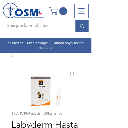
Si eres de Gran Santiago*, ¡Compra hoy y recibe
mañana!
SKU: SV1967labyderm20kgmenos
Labyderm Hasta