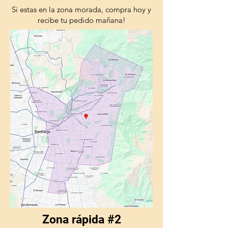
nutrición y son fuente de
Si estas en la zona morada, compra hoy y
ácidos grasos omega 3. La
recibe tu pedido mañana!
tecnología que las vehiculiza
(nanosferas) les permite
penetrar en profundidad,
asegurando una óptima
dosificación y efectos más
duraderos.
Envase monodosis 2 ml para
mascotas de hasta 20 kg
Zona rápida #2