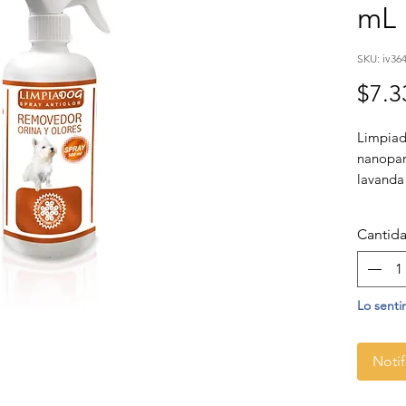
mL
SKU: iv36
$7.3
Limpiad
nanopar
lavanda 
bacteri
protegi
Cantid
largo pl
Lo senti
Notif