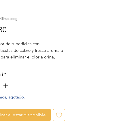
49limpiadog
Precio
30
or de superficies con
tículas de cobre y fresco aroma a
para eliminar el olor a orina,
as, virus y patógenos manteniendo
da a tu mascota y tu hogar por
ad
*
azo.
mos, agotado.
icar al estar disponible