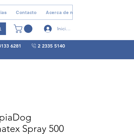
ias
Contacto
Acerca de nosotros
Devoluciones 
Iniciar sesión
3133 6281
2 2335 5140
piaDog
atex Spray 500