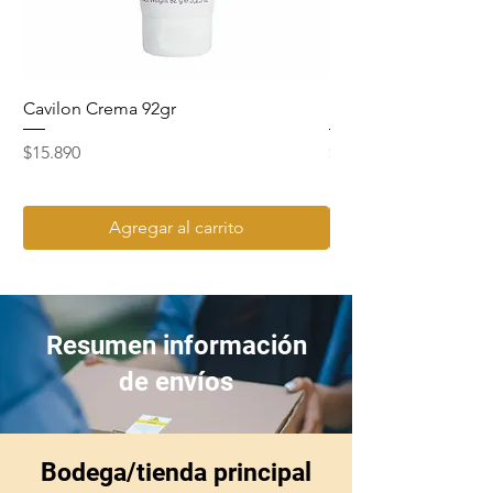
Cavilon Crema 92gr
Hydrosept Crema F4
Precio
Precio
$15.890
$15.990
Agregar al carrito
Resumen información
de envíos
Bodega/tienda principal