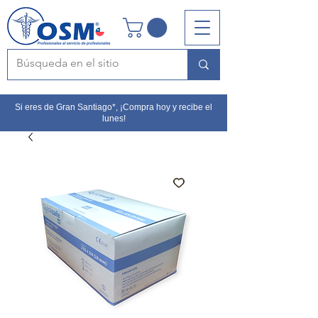
Si eres de Gran Santiago*, ¡Compra hoy y recibe el
lunes!