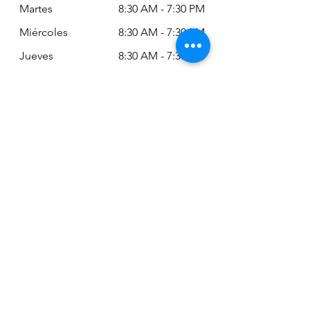
Martes
8:30 AM - 7:30 PM
Miércoles
8:30 AM - 7:30 PM
Jueves
8:30 AM - 7:30 PM
Viernes
8:30 AM - 6:30 PM
Sábado
11:00 AM - 2:00
PM
Siempre puede revisar nuestro horario
actualizado en Google Maps:
Google Maps: Osm Ltda
Encuéntranos