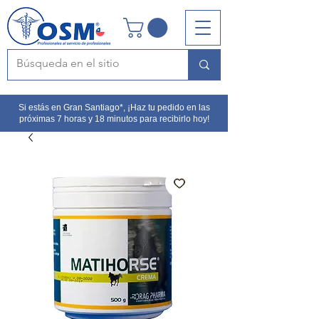
Si estás en Gran Santiago*, ¡Haz tu pedido en las
próximas 7 horas y 18 minutos para recibirlo hoy!