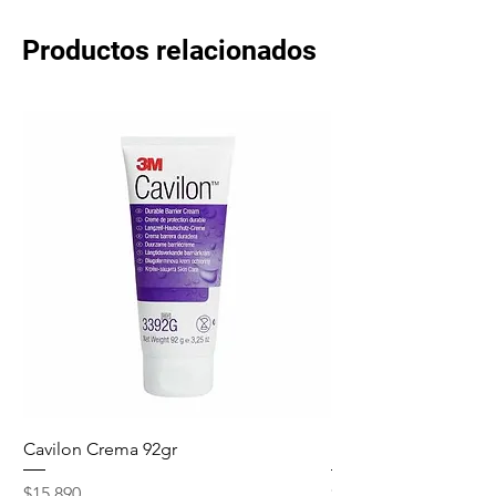
Productos relacionados
Cavilon Crema 92gr
Hydrosept Crema F4
Precio
Precio
$15.890
$15.990