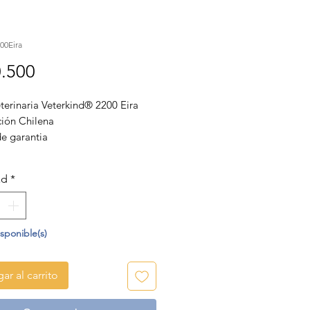
a
00Eira
Precio
.500
terinaria Veterkind® 2200 Eira
ción Chilena
de garantia
ad
*
isponible(s)
ar al carrito