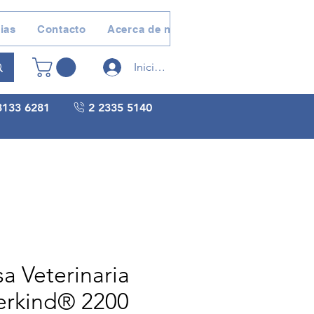
ias
Contacto
Acerca de nosotros
Devoluciones 
Iniciar sesión
3133 6281
2 2335 5140
a Veterinaria
erkind® 2200