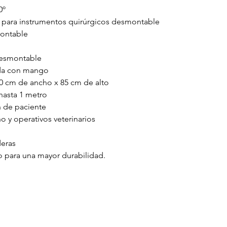
0º
 para instrumentos quirúrgicos desmontable
ontable
desmontable
ada con mango
60 cm de ancho x 85 cm de alto
 hasta 1 metro
ón de paciente
 y operativos veterinarios
deras
no para una mayor durabilidad.