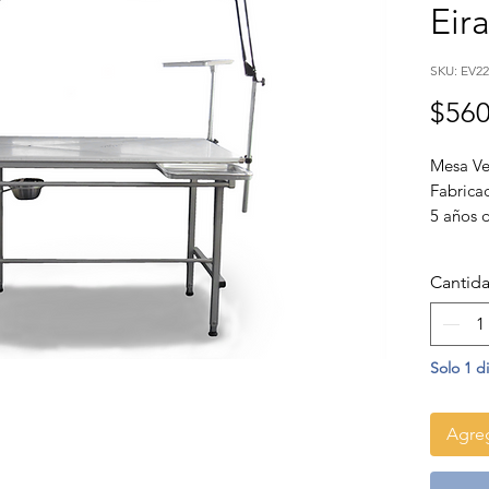
Eir
SKU: EV22
$560
Mesa Ve
Fabrica
5 años 
Cantid
Solo 1 d
Agreg