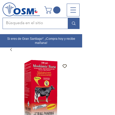
Si eres de Gran Santiago*, ¡Compra hoy y recibe
mañana!