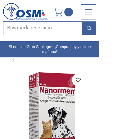
Si eres de Gran Santiago*, ¡Compra hoy y recibe
mañana!