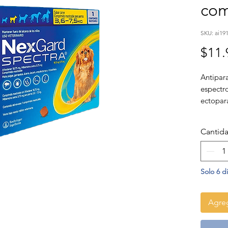
com
SKU: ai19
$11.
Antipar
espectro
ectopará
endopar
redondo
Cantid
látigo).
Contien
Solo 6 d
Agreg