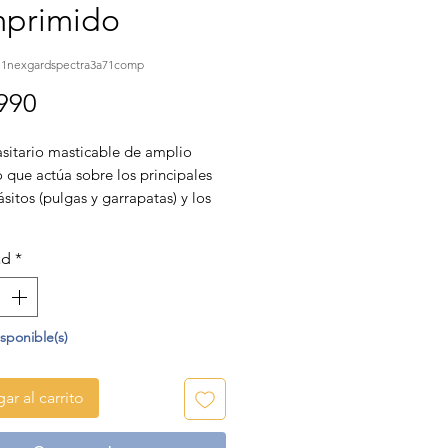
primido
11nexgardspectra3a71comp
Precio
990
asitario masticable de amplio
 que actúa sobre los principales
sitos (pulgas y garrapatas) y los
ásitos más frecuentes (vermes
s, vermes gancho y vermes
ad
*
e 1 comprimido.
isponible(s)
ar al carrito