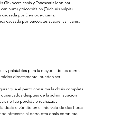
is (Toxocara canis y Toxascaris leonina),
ninum) y tricocéfalos (Trichuris vulpis).
s causada por Demodex canis.
ca causada por Sarcoptes scabiei var. canis.
 y palatables para la mayoría de los perros.
rimidos directamente, pueden ser
urar que el perro consuma la dosis completa;
r observados después de la administración
osis no fue perdida o rechazada.
 la dosis o vómito en el intervalo de dos horas
be ofrecerse al perro otra dosis completa.