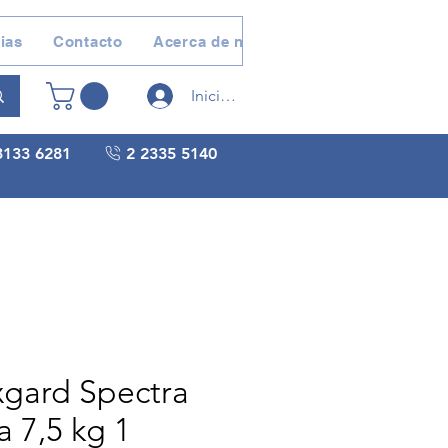
ias
Contacto
Acerca de nosotros
Devoluciones 
Iniciar sesión
3133 6281
2 2335 5140
gard Spectra
a 7,5 kg 1