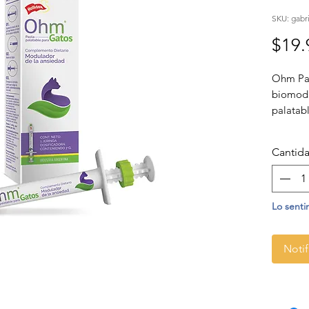
SKU: gabr
$19.
Ohm Pas
biomodu
palatab
manejo d
fórmula 
Cantid
comport
estrés,
tranquil
Lo senti
Notif