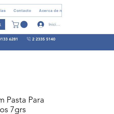
ias
Contacto
Acerca de nosotros
Devoluciones 
Iniciar sesión
3133 6281
2 2335 5140
 Pasta Para
os 7grs