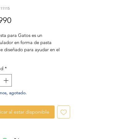
i11115
Precio
990
ta para Gatos es un
lador en forma de pasta
le diseñado para ayudar en el
e la ansiedad en felinos. Su
natural contribuye a controlar
ad
*
amientos relacionados con el
 promoviendo una conducta más
a y equilibrada.
mos, agotado.
icar al estar disponible