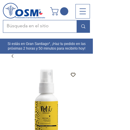
Si estás en Gran Santiago*, ¡Haz tu pedido en las
próximas 2 horas y 50 minutos para recibirlo hoy!