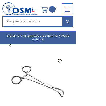
Si eres de Gran Santiago*, ¡Compra hoy y recibe
mañana!