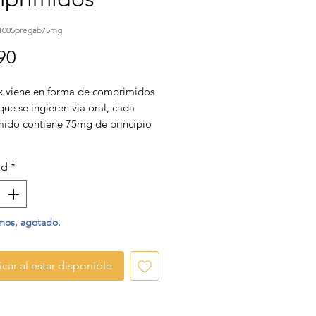
1005pregab75mg
Precio
90
x viene en forma de comprimidos
que se ingieren vía oral, cada
ido contiene 75mg de principio
ad
*
mos, agotado.
icar al estar disponible