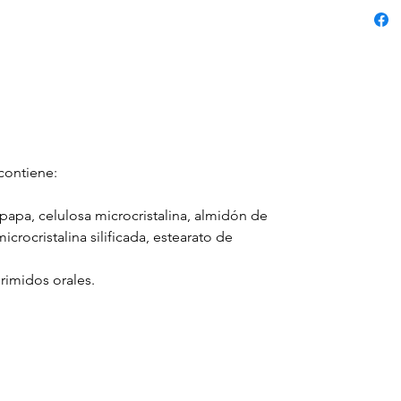
contiene:
 papa, celulosa microcristalina, almidón de
crocristalina silificada, estearato de
rimidos orales.