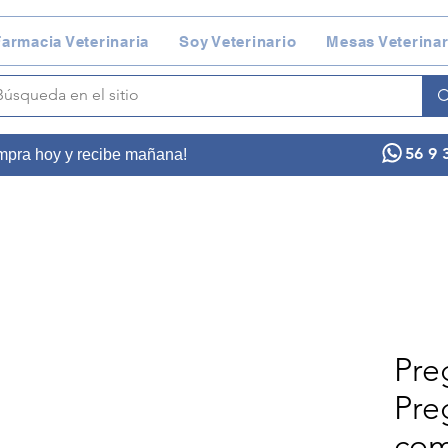
armacia Veterinaria
Soy Veterinario
Mesas Veterinar
56 9 
ompra hoy y recibe mañana!
Pre
Pre
com