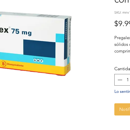
SKU: mnv
$9.9
Pregale
sólidos 
comprim
activo.
Cantid
Lo senti
Notif