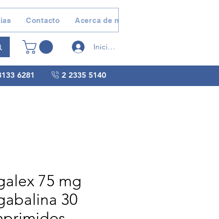
ias
Contacto
Acerca de nosotros
Devoluciones 
Iniciar sesión
3133 6281
2 2335 5140
galex 75 mg
gabalina 30
primidos