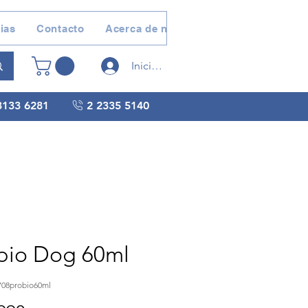
ias
Contacto
Acerca de nosotros
Devoluciones 
Iniciar sesión
3133 6281
2 2335 5140
bio Dog 60ml
708probio60ml