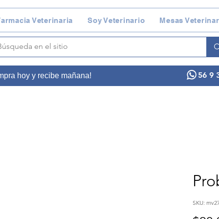
armacia Veterinaria
Soy Veterinario
Mesas Veterinar
56 9 
ompra hoy y recibe mañana!
Pro
SKU: mv2