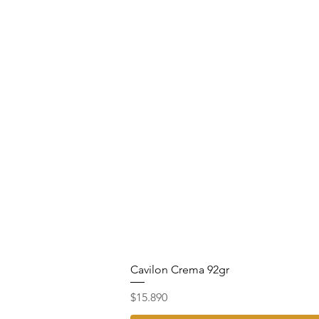
Cavilon Crema 92gr
Precio
$15.890