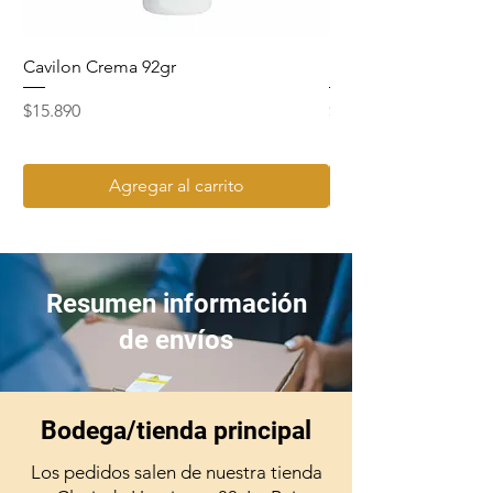
Cavilon Crema 92gr
Hydrosept Crema F4
Precio
Precio
$15.890
$15.990
Agregar al carrito
Resumen información
de envíos
Bodega/tienda principal
Los pedidos salen de nuestra tienda