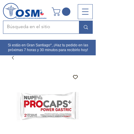
Si estás en Gran Santiago*, ¡Haz tu pedido en las
próximas 7 horas y 30 minutos para recibirlo hoy!