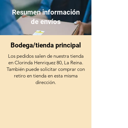
gramos con aproximadamente 33
masticables, cada masticable de
Resumen información
4 gramos contiene una dosis
de envíos
óptima de Omega 3 EPA + DHA
y un multivitamínico mineral,
garantizando una nutrición
completa para tu perro.
Bodega/tienda principal
Los pedidos salen de nuestra tienda
en Clorinda Henriquez 80, La Reina.
También puede solicitar comprar con
retiro en tienda en esta misma
dirección.