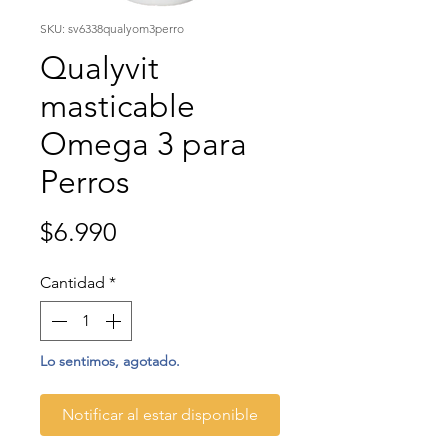
SKU: sv6338qualyom3perro
Qualyvit
masticable
Omega 3 para
Perros
Precio
$6.990
Cantidad
*
Lo sentimos, agotado.
Notificar al estar disponible