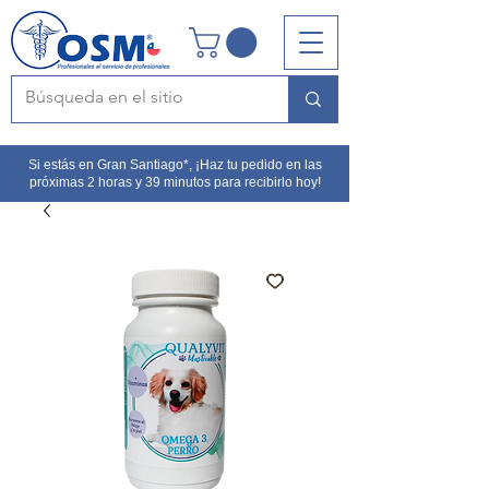
Si estás en Gran Santiago*, ¡Haz tu pedido en las
próximas 2 horas y 39 minutos para recibirlo hoy!