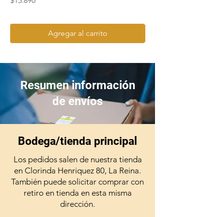
$15.890
$15.990
Agregar al carrito
Resumen información
de envíos
Bodega/tienda principal
Los pedidos salen de nuestra tienda
en Clorinda Henriquez 80, La Reina.
También puede solicitar comprar con
retiro en tienda en esta misma
dirección.