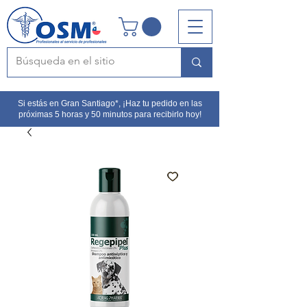
Si estás en Gran Santiago*, ¡Haz tu pedido en las
próximas 5 horas y 50 minutos para recibirlo hoy!