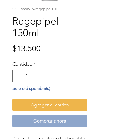
SKU: shm5169regepipel150
Regepipel
150ml
Precio
$13.500
Cantidad
*
Solo 6 disponible(s)
Agregar al carrito
Comprar ahora
Para el tratamiento de la dermatitis