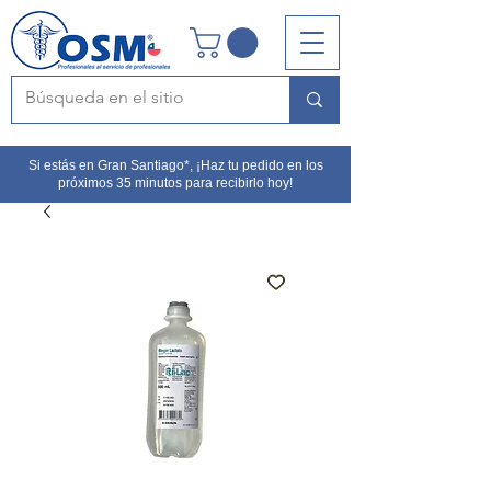
Si estás en Gran Santiago*, ¡Haz tu pedido en los
próximos 35 minutos para recibirlo hoy!