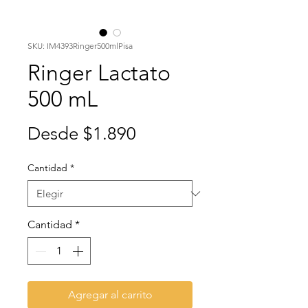
SKU: IM4393Ringer500mlPisa
Ringer Lactato
500 mL
Precio
Desde
$1.890
de
Cantidad
*
oferta
Cantidad
*
Agregar al carrito