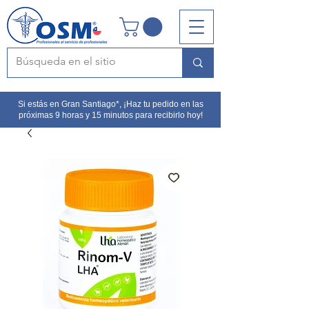
Si estás en Gran Santiago*, ¡Haz tu pedido en las
próximas 9 horas y 15 minutos para recibirlo hoy!