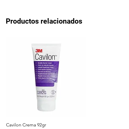
Productos relacionados
Cavilon Crema 92gr
Hydrosept Crema F4