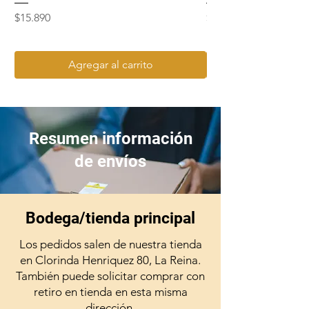
Precio
Precio
$15.890
$15.990
Agregar al carrito
Resumen información
de envíos
Bodega/tienda principal
Los pedidos salen de nuestra tienda
en Clorinda Henriquez 80, La Reina.
También puede solicitar comprar con
retiro en tienda en esta misma
dirección.