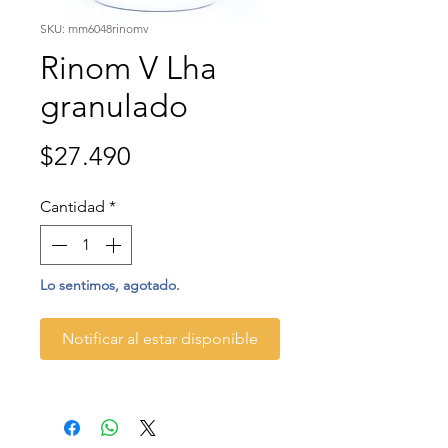
SKU: mm6048rinomv
Rinom V Lha
granulado
Precio
$27.490
Cantidad
*
Lo sentimos, agotado.
Notificar al estar disponible