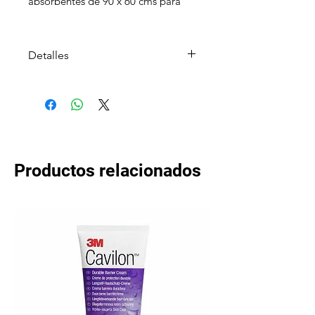
absorbentes de 90 x 60 cms para
perros, cachorros y adultos.
Detalles
- Antibacterial
- Antideslizante
- Agente atrayente
- Antiderrame
- Neutralizador de olores
Productos relacionados
Este producto es ideal para :
- Entrenamiento de cachorros
- Mascotas que viven dentro del
hogar
- Mascotas que quedan solas por
largos períodos
- Camadas y cachorros de raza