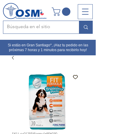
Si estás en Gran Santiago*, ¡Haz tu pedido en las
próximas 7 horas y 1 minutos para recibirlo hoy!
SKU: sv0125fitformula906030