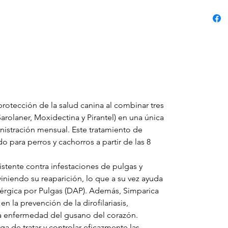
protección de la salud canina al combinar tres
arolaner, Moxidectina y Pirantel) en una única
inistración mensual. Este tratamiento de
 para perros y cachorros a partir de las 8
istente contra infestaciones de pulgas y
viniendo su reaparición, lo que a su vez ayuda
Alérgica por Pulgas (DAP). Además, Simparica
n la prevención de la dirofilariasis,
enfermedad del gusano del corazón.
a de tratar y controlar eficazmente las