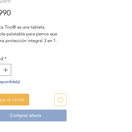
is10770
Precio
990
ca Trio® es una tableta
ble palatable para perros que
na protección integral 3 en 1.
 eficazmente pulgas y
tas, previene la enfermedad del
ad
*
el corazón y trata y controla
s gastrointestinales como
os y anquilostomas. Todo en un
sabroso bocado mensual.
isponible(s)
ar al carrito
Comprar ahora