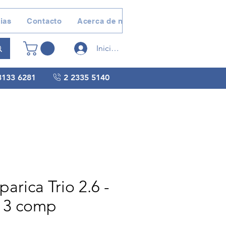
ias
Contacto
Acerca de nosotros
Devoluciones 
Iniciar sesión
3133 6281
2 2335 5140
parica Trio 2.6 -
 3 comp