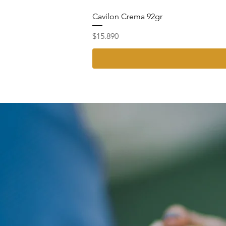
Cavilon Crema 92gr
Precio
$15.890