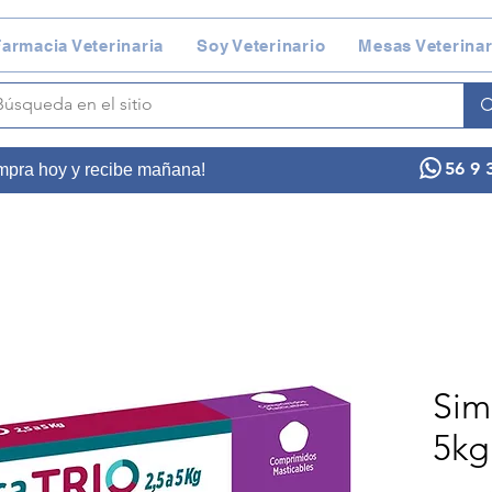
armacia Veterinaria
Soy Veterinario
Mesas Veterinar
56 9 
ompra hoy y recibe mañana!
Sim
5kg