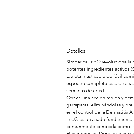
Detalles
Simparica Trio® revoluciona la 
potentes ingredientes activos (S
tableta masticable de fácil adm
espectro completo está diseñado
semanas de edad.
Ofrece una acción rápida y pers
garrapatas, eliminándolas y pre
en el control de la Dermatitis 
Trio® es un aliado fundamental e
comúnmente conocida como la 
Finalmente, su fórmula se encarg