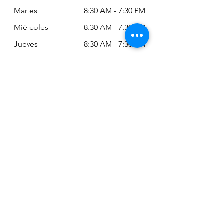
Martes
8:30 AM - 7:30 PM
Miércoles
8:30 AM - 7:30 PM
Jueves
8:30 AM - 7:30 PM
Viernes
8:30 AM - 6:30 PM
Sábado
11:00 AM - 2:00
PM
Siempre puede revisar nuestro horario
actualizado en Google Maps:
Google Maps: Osm Ltda
Encuéntranos