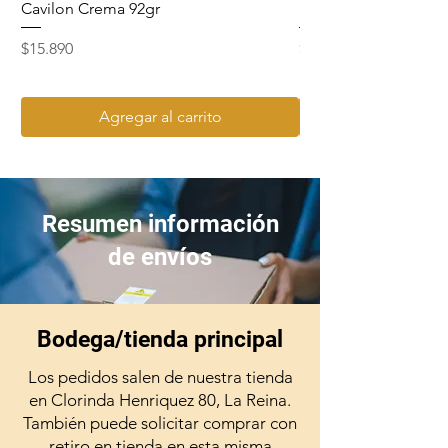
Cavilon Crema 92gr
Hydrosept Crema F4
Precio
Precio
$15.890
$15.990
Agregar al carrito
Resumen información
de envíos
Bodega/tienda principal
Los pedidos salen de nuestra tienda
en Clorinda Henriquez 80, La Reina.
También puede solicitar comprar con
retiro en tienda en esta misma