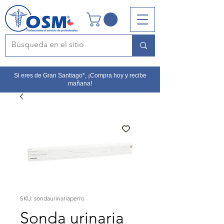
Si eres de Gran Santiago*, ¡Compra hoy y recibe
mañana!
SKU: sondaurinariaperro
Sonda urinaria