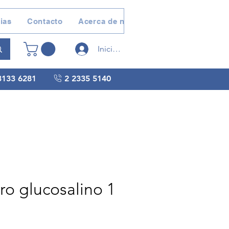
ias
Contacto
Acerca de nosotros
Devoluciones 
Iniciar sesión
3133 6281
2 2335 5140
ro glucosalino 1