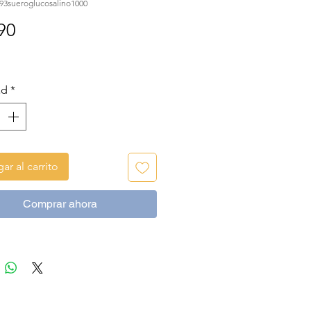
93sueroglucosalino1000
Precio
90
ad
*
ar al carrito
Comprar ahora