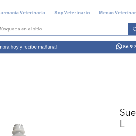
armacia Veterinaria
Soy Veterinario
Mesas Veterinar
56 9 
ompra hoy y recibe mañana!
Sue
L