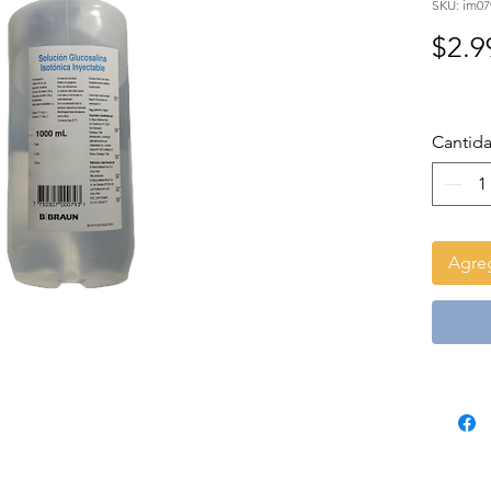
SKU: im07
$2.9
Cantid
Agreg