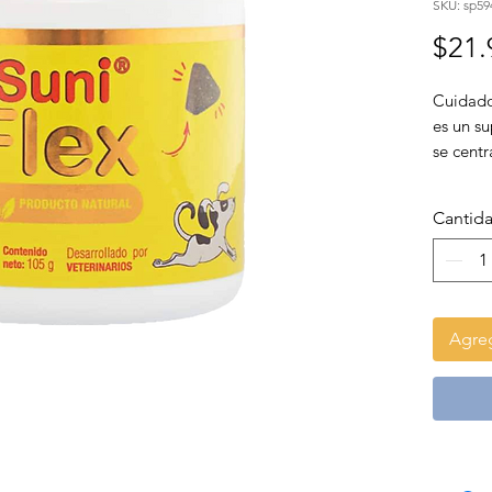
SKU: sp59
$21.
Cuidado 
es un s
se centr
articula
sin sufr
Cantid
Agreg