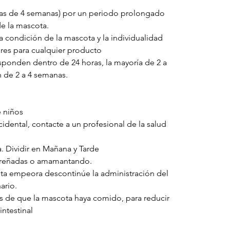
mas de 4 semanas) por un periodo prolongado
e la mascota.
 condición de la mascota y la individualidad
ores para cualquier producto
ponden dentro de 24 horas, la mayoría de 2 a
n de 2 a 4 semanas.
e niños
idental, contacte a un profesional de la salud
a. Dividir en Mañana y Tarde
preñadas o amamantando.
ota empeora descontinúe la administración del
ario.
s de que la mascota haya comido, para reducir
intestinal