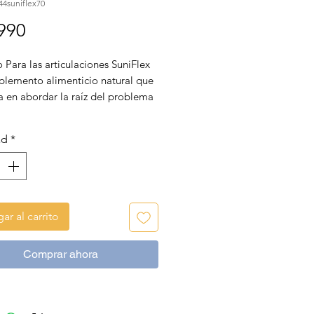
44suniflex70
Precio
990
Para las articulaciones SuniFlex
uplemento alimenticio natural que
a en abordar la raíz del problema
r y de movilidad de tu mascota,
ir efectos secundarios.
ad
*
ar al carrito
Comprar ahora