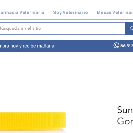
armacia Veterinaria
Soy Veterinario
Mesas Veterinar
56 9 
ompra hoy y recibe mañana!
Sun
Gom