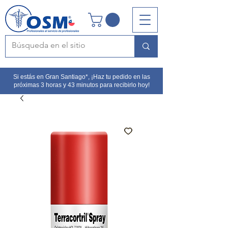
Si estás en Gran Santiago*, ¡Haz tu pedido en las
próximas 3 horas y 43 minutos para recibirlo hoy!