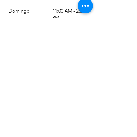
Domingo
11:00 AM - 2:00
PM
Lunes
8:30 AM - 7:30 PM
Martes
8:30 AM - 7:30 PM
Miércoles
8:30 AM - 7:30 PM
Jueves
8:30 AM - 7:30 PM
Viernes
8:30 AM - 6:30 PM
Sábado
11:00 AM - 2:00
PM
Siempre puede revisar nuestro horario
actualizado en Google Maps:
Google Maps: Osm Ltda