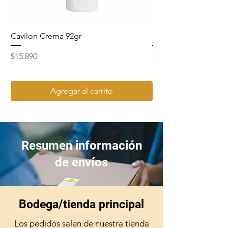
Cavilon Crema 92gr
Hydrosept Crema F4
Precio
Precio
$15.890
$15.990
Agregar al carrito
Resumen información
de envíos
Bodega/tienda principal
Los pedidos salen de nuestra tienda