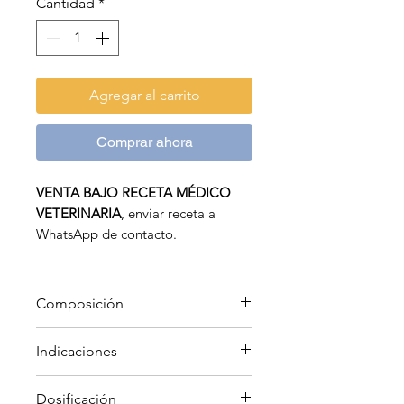
Cantidad
*
Agregar al carrito
Comprar ahora
VENTA BAJO RECETA MÉDICO
VETERINARIA
, enviar receta a
WhatsApp de contacto.
Antibiótico-Antiinflamatorio.
Aerosol Tópico.
Composición
Cada 100 ml contienen:
Indicaciones
Oxitetraciclina clorhidrato 7,472
g. Hidrocortisona 2 g.
Bovinos, Equinos, Cerdos,
Dosificación