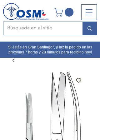
Si estás en Gran Santiago*, ¡Haz tu pedido en las
próximas 7 horas y 28 minutos para recibirlo hoy!