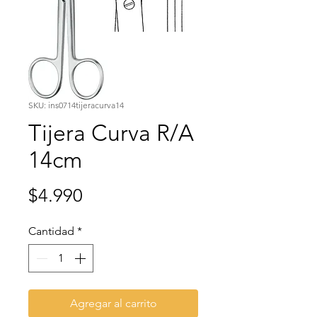
SKU: ins0714tijeracurva14
Tijera Curva R/A
14cm
Precio
$4.990
Cantidad
*
Agregar al carrito