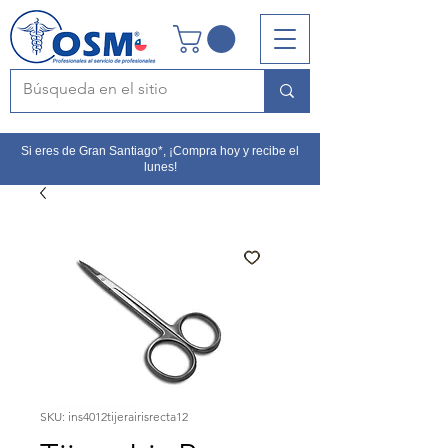
Si eres de Gran Santiago*, ¡Compra hoy y recibe el
lunes!
SKU: ins4012tijerairisrecta12