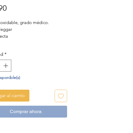
Precio
90
noxidable, grado médico.
Heggar
ecta
ad
*
isponible(s)
ar al carrito
Comprar ahora