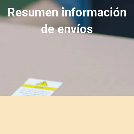
Resumen información
de envíos