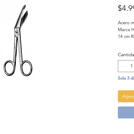
$4.9
Acero i
Marca 
14 cm R
Cantid
Solo 3 d
Agreg